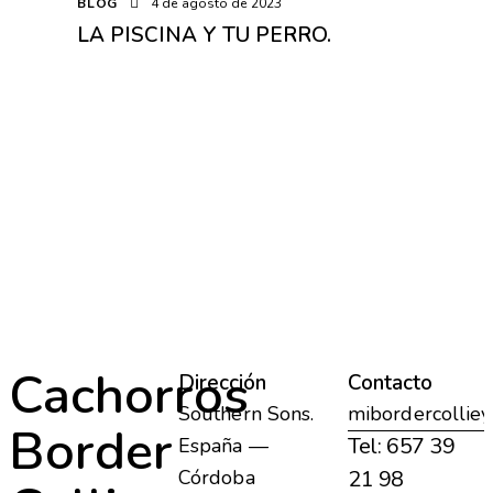
BLOG
4 de agosto de 2023
LA PISCINA Y TU PERRO.
Cachorros
Dirección
Contacto
Southern Sons.
mibordercollie
Border
Tel: 657 39
España —
Córdoba
21 98