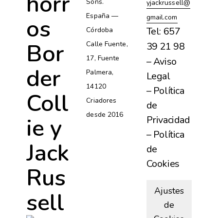
horr
Sons.
yjackrussell@
España —
gmail.com
os
Tel: 657
Córdoba
Bor
Calle Fuente,
39 21 98
17, Fuente
– Aviso
der
Palmera,
Legal
14120
– Política
Coll
Criadores
de
desde 2016
ie y
Privacidad
– Política
Jack
de
Cookies
Rus
Ajustes
sell
de